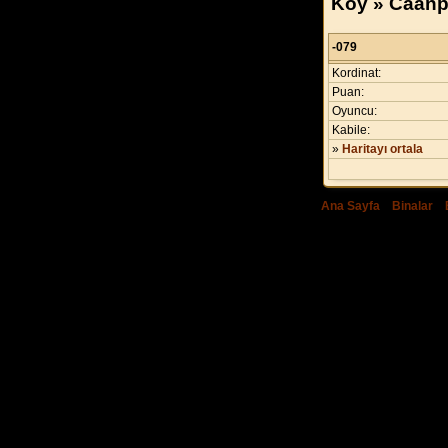
Köy » Caanp
-079
Kordinat:
Puan:
Oyuncu:
Kabile:
»
Haritayı ortala
Ana Sayfa
|
Binalar
|