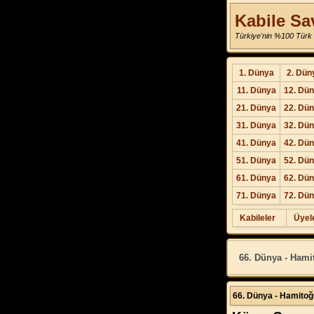
Kabile Sa
Türkiye'nin %100 Türk 
1. Dünya
2. Dün
11. Dünya
12. Dü
21. Dünya
22. Dü
31. Dünya
32. Dü
41. Dünya
42. Dü
51. Dünya
52. Dü
61. Dünya
62. Dü
71. Dünya
72. Dü
Kabileler
Üyel
66. Dünya - Hamito
66. Dünya - Hamitoğu