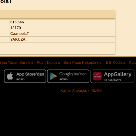
olaT
615|546
13170
CaanpolaT
YAKUZA.
Bina Yapım Süreleri
|
Puan Tablosu
|
Bina Puan Hesaplayıcı
|
BB-Kodları
|
Kura
© 2009 - 2026 -
Kabile Savaşları
|
Gizlilik