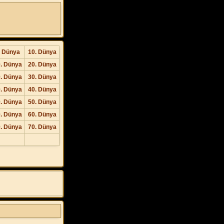
. Dünya
10. Dünya
. Dünya
20. Dünya
. Dünya
30. Dünya
. Dünya
40. Dünya
. Dünya
50. Dünya
. Dünya
60. Dünya
. Dünya
70. Dünya