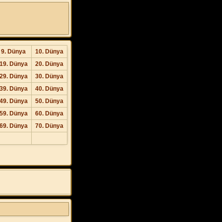
9. Dünya
10. Dünya
19. Dünya
20. Dünya
29. Dünya
30. Dünya
39. Dünya
40. Dünya
49. Dünya
50. Dünya
59. Dünya
60. Dünya
69. Dünya
70. Dünya