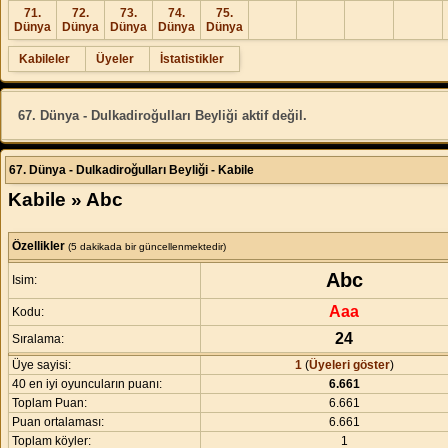
71.
72.
73.
74.
75.
Dünya
Dünya
Dünya
Dünya
Dünya
Kabileler
Üyeler
İstatistikler
67. Dünya - Dulkadiroğulları Beyliği aktif değil.
67. Dünya - Dulkadiroğulları Beyliği - Kabile
Kabile » Abc
Özellikler
(5 dakikada bir güncellenmektedir)
Abc
Isim:
Aaa
Kodu:
24
Sıralama:
Üye sayisi:
1
(
Üyeleri göster
)
40 en iyi oyuncuların puanı:
6.661
Toplam Puan:
6.661
Puan ortalaması:
6.661
Toplam köyler:
1