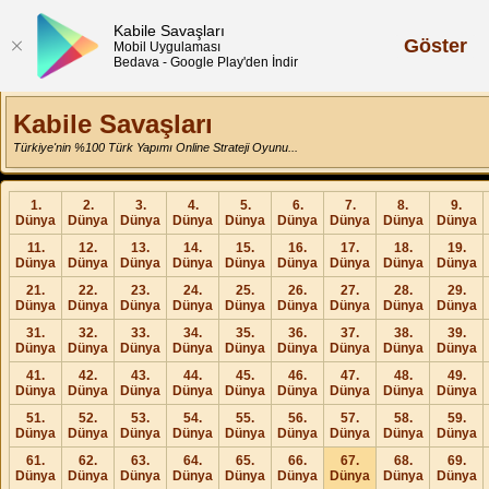
Kabile Savaşları
Göster
Mobil Uygulaması
Bedava - Google Play'den İndir
Kabile Savaşları
Türkiye'nin %100 Türk Yapımı Online Strateji Oyunu...
1.
2.
3.
4.
5.
6.
7.
8.
9.
Dünya
Dünya
Dünya
Dünya
Dünya
Dünya
Dünya
Dünya
Dünya
11.
12.
13.
14.
15.
16.
17.
18.
19.
Dünya
Dünya
Dünya
Dünya
Dünya
Dünya
Dünya
Dünya
Dünya
21.
22.
23.
24.
25.
26.
27.
28.
29.
Dünya
Dünya
Dünya
Dünya
Dünya
Dünya
Dünya
Dünya
Dünya
31.
32.
33.
34.
35.
36.
37.
38.
39.
Dünya
Dünya
Dünya
Dünya
Dünya
Dünya
Dünya
Dünya
Dünya
41.
42.
43.
44.
45.
46.
47.
48.
49.
Dünya
Dünya
Dünya
Dünya
Dünya
Dünya
Dünya
Dünya
Dünya
51.
52.
53.
54.
55.
56.
57.
58.
59.
Dünya
Dünya
Dünya
Dünya
Dünya
Dünya
Dünya
Dünya
Dünya
61.
62.
63.
64.
65.
66.
67.
68.
69.
Dünya
Dünya
Dünya
Dünya
Dünya
Dünya
Dünya
Dünya
Dünya