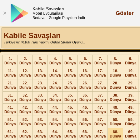
Kabile Savaşları
Göster
Mobil Uygulaması
Bedava - Google Play'den İndir
Kabile Savaşları
Türkiye'nin %100 Türk Yapımı Online Strateji Oyunu...
1.
2.
3.
4.
5.
6.
7.
8.
9.
Dünya
Dünya
Dünya
Dünya
Dünya
Dünya
Dünya
Dünya
Dünya
11.
12.
13.
14.
15.
16.
17.
18.
19.
Dünya
Dünya
Dünya
Dünya
Dünya
Dünya
Dünya
Dünya
Dünya
21.
22.
23.
24.
25.
26.
27.
28.
29.
Dünya
Dünya
Dünya
Dünya
Dünya
Dünya
Dünya
Dünya
Dünya
31.
32.
33.
34.
35.
36.
37.
38.
39.
Dünya
Dünya
Dünya
Dünya
Dünya
Dünya
Dünya
Dünya
Dünya
41.
42.
43.
44.
45.
46.
47.
48.
49.
Dünya
Dünya
Dünya
Dünya
Dünya
Dünya
Dünya
Dünya
Dünya
51.
52.
53.
54.
55.
56.
57.
58.
59.
Dünya
Dünya
Dünya
Dünya
Dünya
Dünya
Dünya
Dünya
Dünya
61.
62.
63.
64.
65.
66.
67.
68.
69.
Dünya
Dünya
Dünya
Dünya
Dünya
Dünya
Dünya
Dünya
Dünya