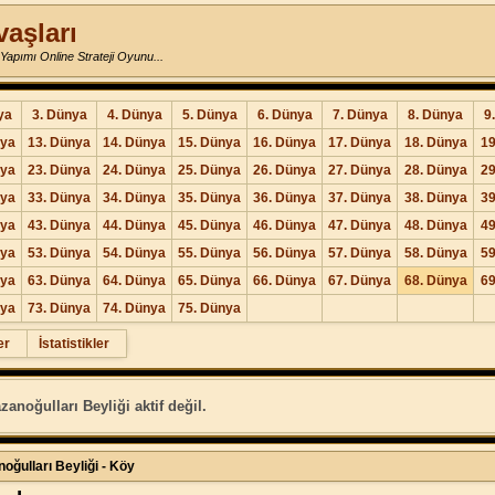
vaşları
Yapımı Online Strateji Oyunu...
ya
3. Dünya
4. Dünya
5. Dünya
6. Dünya
7. Dünya
8. Dünya
9
nya
13. Dünya
14. Dünya
15. Dünya
16. Dünya
17. Dünya
18. Dünya
19
nya
23. Dünya
24. Dünya
25. Dünya
26. Dünya
27. Dünya
28. Dünya
29
nya
33. Dünya
34. Dünya
35. Dünya
36. Dünya
37. Dünya
38. Dünya
39
nya
43. Dünya
44. Dünya
45. Dünya
46. Dünya
47. Dünya
48. Dünya
49
nya
53. Dünya
54. Dünya
55. Dünya
56. Dünya
57. Dünya
58. Dünya
59
nya
63. Dünya
64. Dünya
65. Dünya
66. Dünya
67. Dünya
68. Dünya
69
nya
73. Dünya
74. Dünya
75. Dünya
er
İstatistikler
anoğulları Beyliği aktif değil.
oğulları Beyliği - Köy