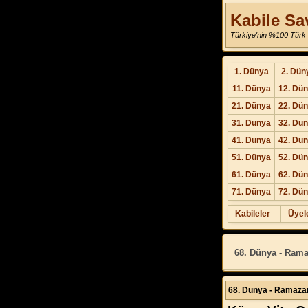
Kabile Sa
Türkiye'nin %100 Türk 
1. Dünya
2. Dün
11. Dünya
12. Dü
21. Dünya
22. Dü
31. Dünya
32. Dü
41. Dünya
42. Dü
51. Dünya
52. Dü
61. Dünya
62. Dü
71. Dünya
72. Dü
Kabileler
Üyel
68. Dünya - Ramaz
68. Dünya - Ramazan