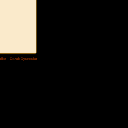
llar
|
Cezalı Oyuncular