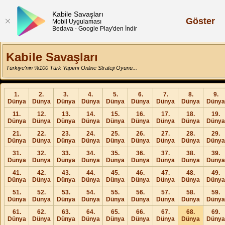
Kabile Savaşları
Göster
Mobil Uygulaması
Bedava - Google Play'den İndir
Kabile Savaşları
Türkiye'nin %100 Türk Yapımı Online Strateji Oyunu...
1.
2.
3.
4.
5.
6.
7.
8.
9.
Dünya
Dünya
Dünya
Dünya
Dünya
Dünya
Dünya
Dünya
Dünya
11.
12.
13.
14.
15.
16.
17.
18.
19.
Dünya
Dünya
Dünya
Dünya
Dünya
Dünya
Dünya
Dünya
Dünya
21.
22.
23.
24.
25.
26.
27.
28.
29.
Dünya
Dünya
Dünya
Dünya
Dünya
Dünya
Dünya
Dünya
Dünya
31.
32.
33.
34.
35.
36.
37.
38.
39.
Dünya
Dünya
Dünya
Dünya
Dünya
Dünya
Dünya
Dünya
Dünya
41.
42.
43.
44.
45.
46.
47.
48.
49.
Dünya
Dünya
Dünya
Dünya
Dünya
Dünya
Dünya
Dünya
Dünya
51.
52.
53.
54.
55.
56.
57.
58.
59.
Dünya
Dünya
Dünya
Dünya
Dünya
Dünya
Dünya
Dünya
Dünya
61.
62.
63.
64.
65.
66.
67.
68.
69.
Dünya
Dünya
Dünya
Dünya
Dünya
Dünya
Dünya
Dünya
Dünya