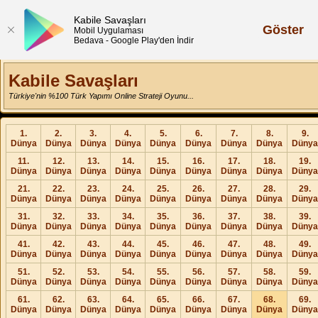
Kabile Savaşları
Göster
Mobil Uygulaması
Bedava - Google Play'den İndir
Kabile Savaşları
Türkiye'nin %100 Türk Yapımı Online Strateji Oyunu...
1.
2.
3.
4.
5.
6.
7.
8.
9.
Dünya
Dünya
Dünya
Dünya
Dünya
Dünya
Dünya
Dünya
Dünya
11.
12.
13.
14.
15.
16.
17.
18.
19.
Dünya
Dünya
Dünya
Dünya
Dünya
Dünya
Dünya
Dünya
Dünya
21.
22.
23.
24.
25.
26.
27.
28.
29.
Dünya
Dünya
Dünya
Dünya
Dünya
Dünya
Dünya
Dünya
Dünya
31.
32.
33.
34.
35.
36.
37.
38.
39.
Dünya
Dünya
Dünya
Dünya
Dünya
Dünya
Dünya
Dünya
Dünya
41.
42.
43.
44.
45.
46.
47.
48.
49.
Dünya
Dünya
Dünya
Dünya
Dünya
Dünya
Dünya
Dünya
Dünya
51.
52.
53.
54.
55.
56.
57.
58.
59.
Dünya
Dünya
Dünya
Dünya
Dünya
Dünya
Dünya
Dünya
Dünya
61.
62.
63.
64.
65.
66.
67.
68.
69.
Dünya
Dünya
Dünya
Dünya
Dünya
Dünya
Dünya
Dünya
Dünya