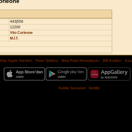
orleone
443|556
12200
Vito Corleone
M.İ.T.
Bina Yapım Süreleri
|
Puan Tablosu
|
Bina Puan Hesaplayıcı
|
BB-Kodları
|
Kura
© 2009 - 2026 -
Kabile Savaşları
|
Gizlilik