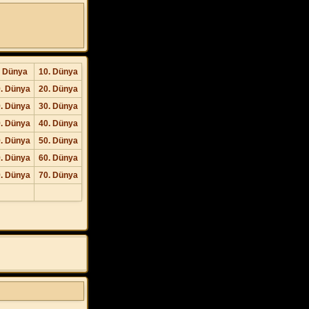
. Dünya
10. Dünya
. Dünya
20. Dünya
. Dünya
30. Dünya
. Dünya
40. Dünya
. Dünya
50. Dünya
. Dünya
60. Dünya
. Dünya
70. Dünya