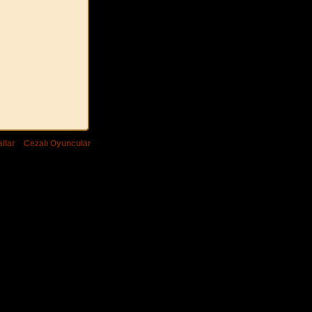
llar
|
Cezalı Oyuncular