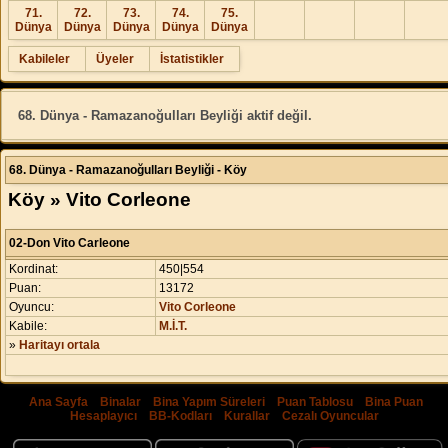
71.
72.
73.
74.
75.
Dünya
Dünya
Dünya
Dünya
Dünya
Kabileler
Üyeler
İstatistikler
68. Dünya - Ramazanoğulları Beyliği aktif değil.
68. Dünya - Ramazanoğulları Beyliği - Köy
Köy » Vito Corleone
02-Don Vito Carleone
Kordinat:
450|554
Puan:
13172
Oyuncu:
Vito Corleone
Kabile:
M.İ.T.
»
Haritayı ortala
Ana Sayfa
|
Binalar
|
Bina Yapım Süreleri
|
Puan Tablosu
|
Bina Puan
Hesaplayıcı
|
BB-Kodları
|
Kurallar
|
Cezalı Oyuncular