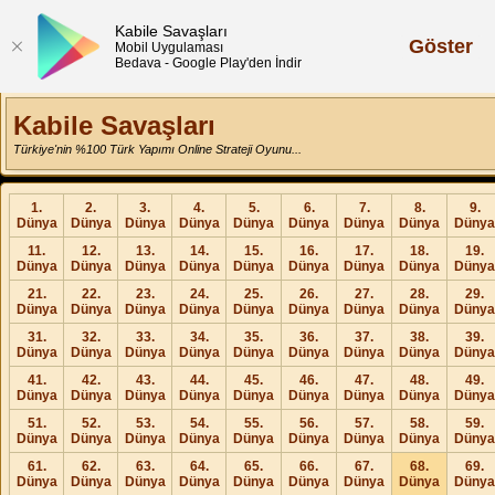
Kabile Savaşları
Göster
Mobil Uygulaması
Bedava - Google Play'den İndir
Kabile Savaşları
Türkiye'nin %100 Türk Yapımı Online Strateji Oyunu...
1.
2.
3.
4.
5.
6.
7.
8.
9.
Dünya
Dünya
Dünya
Dünya
Dünya
Dünya
Dünya
Dünya
Dünya
11.
12.
13.
14.
15.
16.
17.
18.
19.
Dünya
Dünya
Dünya
Dünya
Dünya
Dünya
Dünya
Dünya
Dünya
21.
22.
23.
24.
25.
26.
27.
28.
29.
Dünya
Dünya
Dünya
Dünya
Dünya
Dünya
Dünya
Dünya
Dünya
31.
32.
33.
34.
35.
36.
37.
38.
39.
Dünya
Dünya
Dünya
Dünya
Dünya
Dünya
Dünya
Dünya
Dünya
41.
42.
43.
44.
45.
46.
47.
48.
49.
Dünya
Dünya
Dünya
Dünya
Dünya
Dünya
Dünya
Dünya
Dünya
51.
52.
53.
54.
55.
56.
57.
58.
59.
Dünya
Dünya
Dünya
Dünya
Dünya
Dünya
Dünya
Dünya
Dünya
61.
62.
63.
64.
65.
66.
67.
68.
69.
Dünya
Dünya
Dünya
Dünya
Dünya
Dünya
Dünya
Dünya
Dünya