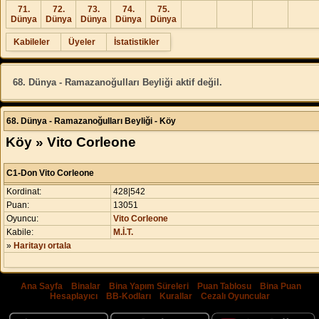
71.
72.
73.
74.
75.
Dünya
Dünya
Dünya
Dünya
Dünya
Kabileler
Üyeler
İstatistikler
68. Dünya - Ramazanoğulları Beyliği aktif değil.
68. Dünya - Ramazanoğulları Beyliği - Köy
Köy » Vito Corleone
C1-Don Vito Corleone
Kordinat:
428|542
Puan:
13051
Oyuncu:
Vito Corleone
Kabile:
M.İ.T.
»
Haritayı ortala
Ana Sayfa
|
Binalar
|
Bina Yapım Süreleri
|
Puan Tablosu
|
Bina Puan
Hesaplayıcı
|
BB-Kodları
|
Kurallar
|
Cezalı Oyuncular