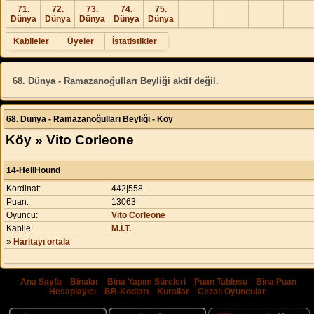
71.
72.
73.
74.
75.
Dünya
Dünya
Dünya
Dünya
Dünya
Kabileler
Üyeler
İstatistikler
68. Dünya - Ramazanoğulları Beyliği aktif değil.
68. Dünya - Ramazanoğulları Beyliği - Köy
Köy » Vito Corleone
14-HellHound
Kordinat:
442|558
Puan:
13063
Oyuncu:
Vito Corleone
Kabile:
M.İ.T.
»
Haritayı ortala
Ana Sayfa
|
Binalar
|
Bina Yapım Süreleri
|
Puan Tablosu
|
Bina Puan
Hesaplayıcı
|
BB-Kodları
|
Kurallar
|
Cezalı Oyuncular