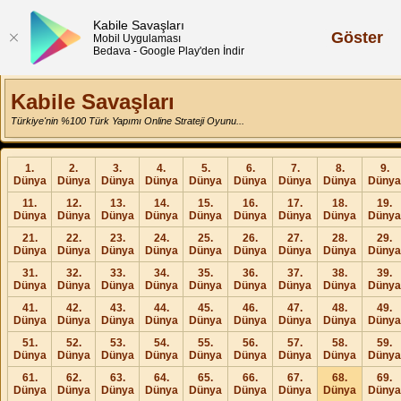
Kabile Savaşları
Göster
Mobil Uygulaması
Bedava - Google Play'den İndir
Kabile Savaşları
Türkiye'nin %100 Türk Yapımı Online Strateji Oyunu...
1.
2.
3.
4.
5.
6.
7.
8.
9.
Dünya
Dünya
Dünya
Dünya
Dünya
Dünya
Dünya
Dünya
Dünya
11.
12.
13.
14.
15.
16.
17.
18.
19.
Dünya
Dünya
Dünya
Dünya
Dünya
Dünya
Dünya
Dünya
Dünya
21.
22.
23.
24.
25.
26.
27.
28.
29.
Dünya
Dünya
Dünya
Dünya
Dünya
Dünya
Dünya
Dünya
Dünya
31.
32.
33.
34.
35.
36.
37.
38.
39.
Dünya
Dünya
Dünya
Dünya
Dünya
Dünya
Dünya
Dünya
Dünya
41.
42.
43.
44.
45.
46.
47.
48.
49.
Dünya
Dünya
Dünya
Dünya
Dünya
Dünya
Dünya
Dünya
Dünya
51.
52.
53.
54.
55.
56.
57.
58.
59.
Dünya
Dünya
Dünya
Dünya
Dünya
Dünya
Dünya
Dünya
Dünya
61.
62.
63.
64.
65.
66.
67.
68.
69.
Dünya
Dünya
Dünya
Dünya
Dünya
Dünya
Dünya
Dünya
Dünya