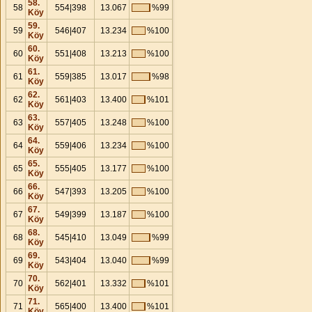
58.
58
554|398
13.067
%99
Köy
59.
59
546|407
13.234
%100
Köy
60.
60
551|408
13.213
%100
Köy
61.
61
559|385
13.017
%98
Köy
62.
62
561|403
13.400
%101
Köy
63.
63
557|405
13.248
%100
Köy
64.
64
559|406
13.234
%100
Köy
65.
65
555|405
13.177
%100
Köy
66.
66
547|393
13.205
%100
Köy
67.
67
549|399
13.187
%100
Köy
68.
68
545|410
13.049
%99
Köy
69.
69
543|404
13.040
%99
Köy
70.
70
562|401
13.332
%101
Köy
71.
71
565|400
13.400
%101
Köy