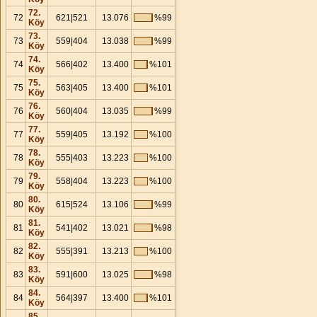
72.
72
621|521
13.076
%99
Köy
73.
73
559|404
13.038
%99
Köy
74.
74
566|402
13.400
%101
Köy
75.
75
563|405
13.400
%101
Köy
76.
76
560|404
13.035
%99
Köy
77.
77
559|405
13.192
%100
Köy
78.
78
555|403
13.223
%100
Köy
79.
79
558|404
13.223
%100
Köy
80.
80
615|524
13.106
%99
Köy
81.
81
541|402
13.021
%98
Köy
82.
82
555|391
13.213
%100
Köy
83.
83
591|600
13.025
%98
Köy
84.
84
564|397
13.400
%101
Köy
85.