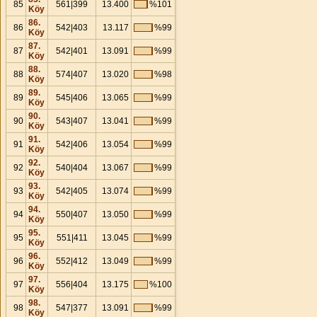
85
561|399
13.400
%101
Köy
86.
86
542|403
13.117
%99
Köy
87.
87
542|401
13.091
%99
Köy
88.
88
574|407
13.020
%98
Köy
89.
89
545|406
13.065
%99
Köy
90.
90
543|407
13.041
%99
Köy
91.
91
542|406
13.054
%99
Köy
92.
92
540|404
13.067
%99
Köy
93.
93
542|405
13.074
%99
Köy
94.
94
550|407
13.050
%99
Köy
95.
95
551|411
13.045
%99
Köy
96.
96
552|412
13.049
%99
Köy
97.
97
556|404
13.175
%100
Köy
98.
98
547|377
13.091
%99
Köy