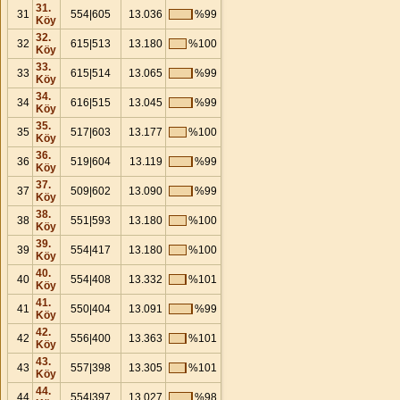
31.
31
554|605
13.036
%99
Köy
32.
32
615|513
13.180
%100
Köy
33.
33
615|514
13.065
%99
Köy
34.
34
616|515
13.045
%99
Köy
35.
35
517|603
13.177
%100
Köy
36.
36
519|604
13.119
%99
Köy
37.
37
509|602
13.090
%99
Köy
38.
38
551|593
13.180
%100
Köy
39.
39
554|417
13.180
%100
Köy
40.
40
554|408
13.332
%101
Köy
41.
41
550|404
13.091
%99
Köy
42.
42
556|400
13.363
%101
Köy
43.
43
557|398
13.305
%101
Köy
44.
44
554|397
13.027
%98