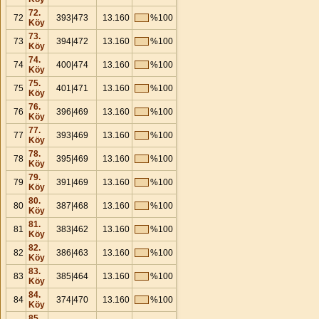
72.
72
393|473
13.160
%100
Köy
73.
73
394|472
13.160
%100
Köy
74.
74
400|474
13.160
%100
Köy
75.
75
401|471
13.160
%100
Köy
76.
76
396|469
13.160
%100
Köy
77.
77
393|469
13.160
%100
Köy
78.
78
395|469
13.160
%100
Köy
79.
79
391|469
13.160
%100
Köy
80.
80
387|468
13.160
%100
Köy
81.
81
383|462
13.160
%100
Köy
82.
82
386|463
13.160
%100
Köy
83.
83
385|464
13.160
%100
Köy
84.
84
374|470
13.160
%100
Köy
85.