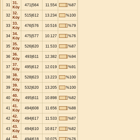
31.
31
471|564
11.554
%87
Köy
32.
32
515|612
13.234
%100
Köy
33.
33
476|576
10.516
%79
Köy
34.
34
475|577
10.127
%76
Köy
35.
35
526|620
11.533
%87
Köy
36.
36
493|611
12.382
%94
Köy
37.
37
495|612
12.019
%91
Köy
38.
38
528|623
13.223
%100
Köy
39.
39
532|620
13.205
%100
Köy
40.
40
495|611
10.898
%82
Köy
41.
41
494|608
11.656
%88
Köy
42.
42
494|617
11.533
%87
Köy
43.
43
494|610
10.817
%82
Köy
44.
44
494|618
10.075
%76