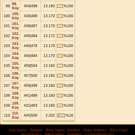
99.
99
454|498
13.160
%100
Köy
100.
100
430|489
13.170
%100
Köy
101.
101
438|487
13.170
%100
Köy
102.
102
445|484
13.172
%100
Köy
103.
103
440|478
13.170
%100
Köy
104.
104
440|484
13.170
%100
Köy
105.
105
459|504
13.160
%100
Köy
106.
106
457|506
13.160
%100
Köy
107.
107
459|499
13.160
%100
Köy
108.
108
441|489
13.160
%100
Köy
109.
109
431|483
13.160
%100
Köy
110.
110
445|506
2.202
%16
Köy
Ana Sayfa
|
Binalar
|
Bina Yapım Süreleri
|
Puan Tablosu
|
Bina Puan
Hesaplayıcı
|
BB-Kodları
|
Kurallar
|
Cezalı Oyuncular