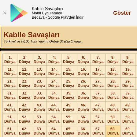
Kabile Savaşları
Göster
Mobil Uygulaması
Bedava - Google Play'den İndir
Kabile Savaşları
Türkiye'nin %100 Türk Yapımı Online Strateji Oyunu...
1.
2.
3.
4.
5.
6.
7.
8.
9.
Dünya
Dünya
Dünya
Dünya
Dünya
Dünya
Dünya
Dünya
Dünya
11.
12.
13.
14.
15.
16.
17.
18.
19.
Dünya
Dünya
Dünya
Dünya
Dünya
Dünya
Dünya
Dünya
Dünya
21.
22.
23.
24.
25.
26.
27.
28.
29.
Dünya
Dünya
Dünya
Dünya
Dünya
Dünya
Dünya
Dünya
Dünya
31.
32.
33.
34.
35.
36.
37.
38.
39.
Dünya
Dünya
Dünya
Dünya
Dünya
Dünya
Dünya
Dünya
Dünya
41.
42.
43.
44.
45.
46.
47.
48.
49.
Dünya
Dünya
Dünya
Dünya
Dünya
Dünya
Dünya
Dünya
Dünya
51.
52.
53.
54.
55.
56.
57.
58.
59.
Dünya
Dünya
Dünya
Dünya
Dünya
Dünya
Dünya
Dünya
Dünya
61.
62.
63.
64.
65.
66.
67.
68.
69.
Dünya
Dünya
Dünya
Dünya
Dünya
Dünya
Dünya
Dünya
Dünya