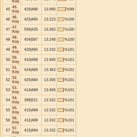
Köy
45.
45
425|486
13.060
%99
Köy
46.
46
425|485
13.223
%100
Köy
47.
47
556|435
13.283
%100
Köy
48.
48
454|587
13.248
%100
Köy
49.
49
420|485
13.332
%101
Köy
50.
50
410|488
13.400
%101
Köy
51.
51
424|486
13.363
%101
Köy
52.
52
425|484
13.305
%101
Köy
53.
53
414|489
13.400
%101
Köy
54.
54
399|521
13.332
%101
Köy
55.
55
415|489
13.332
%101
Köy
56.
56
411|488
13.332
%101
Köy
57.
57
415|494
13.332
%101
Köy