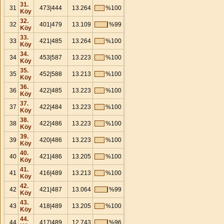
31.
31
473|444
13.264
%100
Köy
32.
32
401|479
13.109
%99
Köy
33.
33
421|485
13.264
%100
Köy
34.
34
453|587
13.223
%100
Köy
35.
35
452|588
13.213
%100
Köy
36.
36
422|485
13.223
%100
Köy
37.
37
422|484
13.223
%100
Köy
38.
38
422|486
13.223
%100
Köy
39.
39
420|486
13.223
%100
Köy
40.
40
421|486
13.205
%100
Köy
41.
41
416|489
13.213
%100
Köy
42.
42
421|487
13.064
%99
Köy
43.
43
418|489
13.205
%100
Köy
44.
44
417|489
12.743
%96