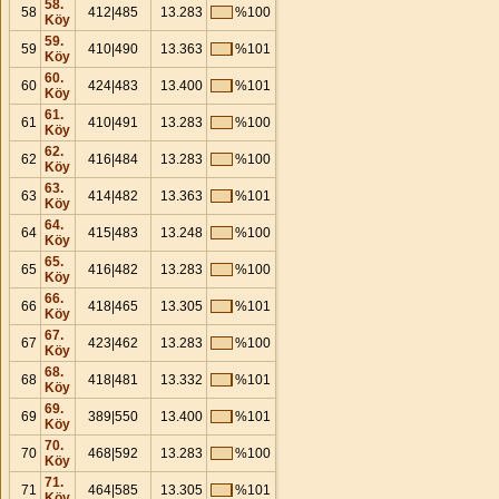
58.
58
412|485
13.283
%100
Köy
59.
59
410|490
13.363
%101
Köy
60.
60
424|483
13.400
%101
Köy
61.
61
410|491
13.283
%100
Köy
62.
62
416|484
13.283
%100
Köy
63.
63
414|482
13.363
%101
Köy
64.
64
415|483
13.248
%100
Köy
65.
65
416|482
13.283
%100
Köy
66.
66
418|465
13.305
%101
Köy
67.
67
423|462
13.283
%100
Köy
68.
68
418|481
13.332
%101
Köy
69.
69
389|550
13.400
%101
Köy
70.
70
468|592
13.283
%100
Köy
71.
71
464|585
13.305
%101
Köy