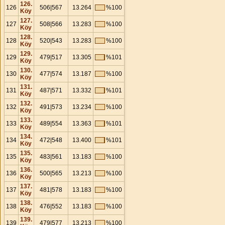
126.
126
506|567
13.264
%100
Köy
127.
127
508|566
13.283
%100
Köy
128.
128
520|543
13.283
%100
Köy
129.
129
479|517
13.305
%101
Köy
130.
130
477|574
13.187
%100
Köy
131.
131
487|571
13.332
%101
Köy
132.
132
491|573
13.234
%100
Köy
133.
133
489|554
13.363
%101
Köy
134.
134
472|548
13.400
%101
Köy
135.
135
483|561
13.183
%100
Köy
136.
136
500|565
13.213
%100
Köy
137.
137
481|578
13.183
%100
Köy
138.
138
476|552
13.183
%100
Köy
139.
139
479|577
13.213
%100