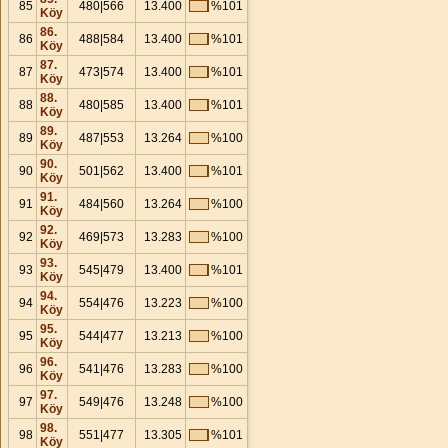
85
480|566
13.400
%101
Köy
86.
86
488|584
13.400
%101
Köy
87.
87
473|574
13.400
%101
Köy
88.
88
480|585
13.400
%101
Köy
89.
89
487|553
13.264
%100
Köy
90.
90
501|562
13.400
%101
Köy
91.
91
484|560
13.264
%100
Köy
92.
92
469|573
13.283
%100
Köy
93.
93
545|479
13.400
%101
Köy
94.
94
554|476
13.223
%100
Köy
95.
95
544|477
13.213
%100
Köy
96.
96
541|476
13.283
%100
Köy
97.
97
549|476
13.248
%100
Köy
98.
98
551|477
13.305
%101
Köy