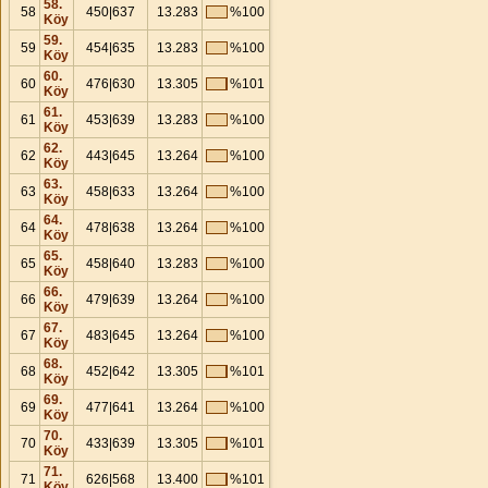
58.
58
450|637
13.283
%100
Köy
59.
59
454|635
13.283
%100
Köy
60.
60
476|630
13.305
%101
Köy
61.
61
453|639
13.283
%100
Köy
62.
62
443|645
13.264
%100
Köy
63.
63
458|633
13.264
%100
Köy
64.
64
478|638
13.264
%100
Köy
65.
65
458|640
13.283
%100
Köy
66.
66
479|639
13.264
%100
Köy
67.
67
483|645
13.264
%100
Köy
68.
68
452|642
13.305
%101
Köy
69.
69
477|641
13.264
%100
Köy
70.
70
433|639
13.305
%101
Köy
71.
71
626|568
13.400
%101
Köy