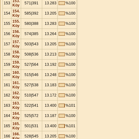
153.
153
571|391
13.283
%100
Köy
154.
154
585|392
13.205
%100
Köy
155.
155
580|388
13.283
%100
Köy
156.
156
574|385
13.264
%100
Köy
157.
157
503|543
13.205
%100
Köy
158.
158
508|536
13.213
%100
Köy
159.
159
527|564
13.192
%100
Köy
160.
160
515|546
13.248
%100
Köy
161.
161
527|538
13.183
%100
Köy
162.
162
510|547
13.172
%100
Köy
163.
163
522|541
13.400
%101
Köy
164.
164
525|572
13.187
%100
Köy
165.
165
501|531
13.400
%101
Köy
166.
166
528|545
13.205
%100
Köy