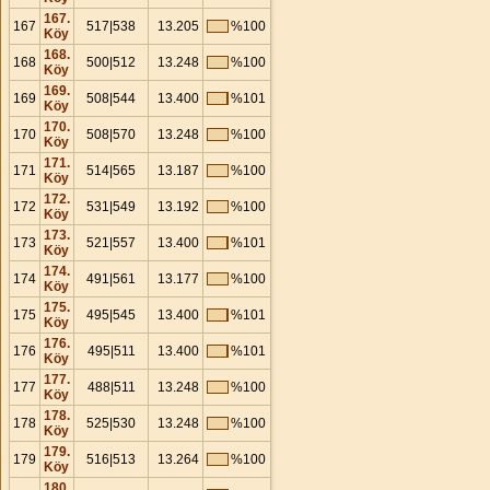
167.
167
517|538
13.205
%100
Köy
168.
168
500|512
13.248
%100
Köy
169.
169
508|544
13.400
%101
Köy
170.
170
508|570
13.248
%100
Köy
171.
171
514|565
13.187
%100
Köy
172.
172
531|549
13.192
%100
Köy
173.
173
521|557
13.400
%101
Köy
174.
174
491|561
13.177
%100
Köy
175.
175
495|545
13.400
%101
Köy
176.
176
495|511
13.400
%101
Köy
177.
177
488|511
13.248
%100
Köy
178.
178
525|530
13.248
%100
Köy
179.
179
516|513
13.264
%100
Köy
180.