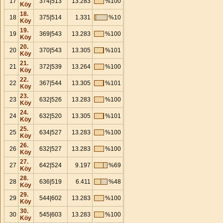
17
374|513
13.283
%100
Köy
18.
18
375|514
1.331
%10
Köy
19.
19
369|543
13.283
%100
Köy
20.
20
370|543
13.305
%101
Köy
21.
21
372|539
13.264
%100
Köy
22.
22
367|544
13.305
%101
Köy
23.
23
632|526
13.283
%100
Köy
24.
24
632|520
13.305
%101
Köy
25.
25
634|527
13.283
%100
Köy
26.
26
632|527
13.283
%100
Köy
27.
27
642|524
9.197
%69
Köy
28.
28
636|519
6.411
%48
Köy
29.
29
544|602
13.283
%100
Köy
30.
30
545|603
13.283
%100
Köy