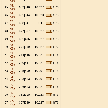
Köy
45.
45
362|546
10.127
%76
Köy
46.
46
365|544
10.023
%76
Köy
47.
47
368|541
10.111
%76
Köy
48.
48
377|507
10.127
%76
Köy
49.
49
385|496
10.127
%76
Köy
50.
50
371|539
10.127
%76
Köy
51.
51
374|545
10.127
%76
Köy
52.
52
380|541
10.127
%76
Köy
53.
53
395|509
10.297
%78
Köy
54.
54
393|513
10.297
%78
Köy
55.
55
396|513
10.127
%76
Köy
56.
56
381|515
10.023
%76
Köy
57.
57
367|539
10.127
%76
Köy