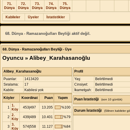
71.
72.
73.
74.
75.
Dünya
Dünya
Dünya
Dünya
Dünya
Kabileler
Üyeler
İstatistikler
68. Dünya - Ramazanoğulları Beyliği aktif değil.
68. Dünya - Ramazanoğulları Beyliği - Üye
Oyuncu » Alibey_Karahasanoğlu
Alibey_Karahasanoğlu
Profil
Puanlar:
1413420
Yaş:
Belirtilmedi
Sıralama:
17
Cinsiyet:
Belirtilmedi
Kabile:
Kabilesi yok
İkametgah:
Belirtilmedi
Köyler
Koordinat
Puan
Yapım
Puan İstatistiği
(son 10 günlük)
1.
1
453|497
13.205
%100
Köy
Durum İstatistiği
(Silinen kabileler 
2.
2
439|489
10.401
%79
Köy
3.
3
574|558
11.127
%84
Köy