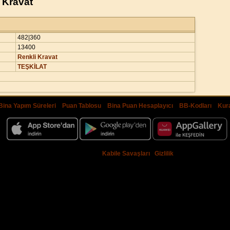
 Kravat
482|360
13400
Renkli Kravat
TEŞKİLAT
Bina Yapım Süreleri
|
Puan Tablosu
|
Bina Puan Hesaplayıcı
|
BB-Kodları
|
Kura
© 2009 - 2026 -
Kabile Savaşları
|
Gizlilik