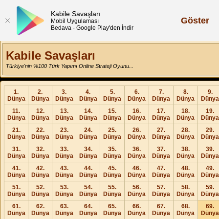
Kabile Savaşları
Göster
Mobil Uygulaması
Bedava - Google Play'den İndir
Kabile Savaşları
Türkiye'nin %100 Türk Yapımı Online Strateji Oyunu...
1.
2.
3.
4.
5.
6.
7.
8.
9.
Dünya
Dünya
Dünya
Dünya
Dünya
Dünya
Dünya
Dünya
Dünya
11.
12.
13.
14.
15.
16.
17.
18.
19.
Dünya
Dünya
Dünya
Dünya
Dünya
Dünya
Dünya
Dünya
Dünya
21.
22.
23.
24.
25.
26.
27.
28.
29.
Dünya
Dünya
Dünya
Dünya
Dünya
Dünya
Dünya
Dünya
Dünya
31.
32.
33.
34.
35.
36.
37.
38.
39.
Dünya
Dünya
Dünya
Dünya
Dünya
Dünya
Dünya
Dünya
Dünya
41.
42.
43.
44.
45.
46.
47.
48.
49.
Dünya
Dünya
Dünya
Dünya
Dünya
Dünya
Dünya
Dünya
Dünya
51.
52.
53.
54.
55.
56.
57.
58.
59.
Dünya
Dünya
Dünya
Dünya
Dünya
Dünya
Dünya
Dünya
Dünya
61.
62.
63.
64.
65.
66.
67.
68.
69.
Dünya
Dünya
Dünya
Dünya
Dünya
Dünya
Dünya
Dünya
Dünya