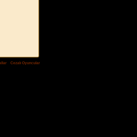
llar
|
Cezalı Oyuncular