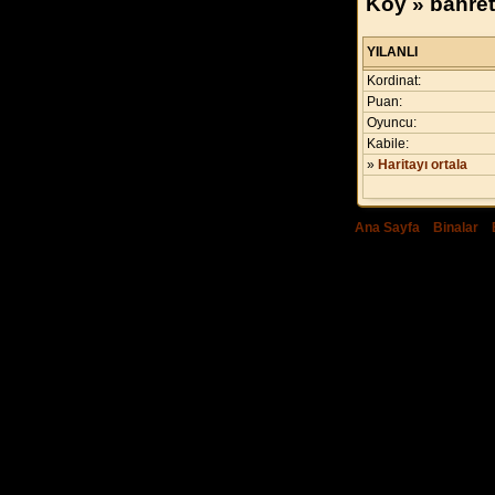
Köy » bahret
YILANLI
Kordinat:
Puan:
Oyuncu:
Kabile:
»
Haritayı ortala
Ana Sayfa
|
Binalar
|