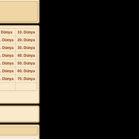
. Dünya
10. Dünya
. Dünya
20. Dünya
. Dünya
30. Dünya
. Dünya
40. Dünya
. Dünya
50. Dünya
. Dünya
60. Dünya
. Dünya
70. Dünya