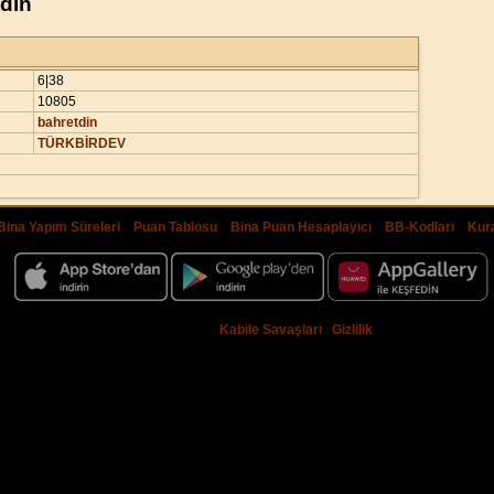
din
6|38
10805
bahretdin
TÜRKBİRDEV
Bina Yapım Süreleri
|
Puan Tablosu
|
Bina Puan Hesaplayıcı
|
BB-Kodları
|
Kura
© 2009 - 2026 -
Kabile Savaşları
|
Gizlilik