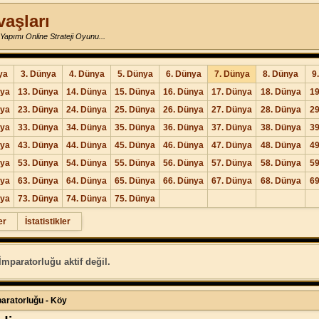
vaşları
Yapımı Online Strateji Oyunu...
ya
3. Dünya
4. Dünya
5. Dünya
6. Dünya
7. Dünya
8. Dünya
9
nya
13. Dünya
14. Dünya
15. Dünya
16. Dünya
17. Dünya
18. Dünya
19
nya
23. Dünya
24. Dünya
25. Dünya
26. Dünya
27. Dünya
28. Dünya
29
nya
33. Dünya
34. Dünya
35. Dünya
36. Dünya
37. Dünya
38. Dünya
39
nya
43. Dünya
44. Dünya
45. Dünya
46. Dünya
47. Dünya
48. Dünya
49
nya
53. Dünya
54. Dünya
55. Dünya
56. Dünya
57. Dünya
58. Dünya
59
nya
63. Dünya
64. Dünya
65. Dünya
66. Dünya
67. Dünya
68. Dünya
69
nya
73. Dünya
74. Dünya
75. Dünya
er
İstatistikler
İmparatorluğu aktif değil.
paratorluğu - Köy