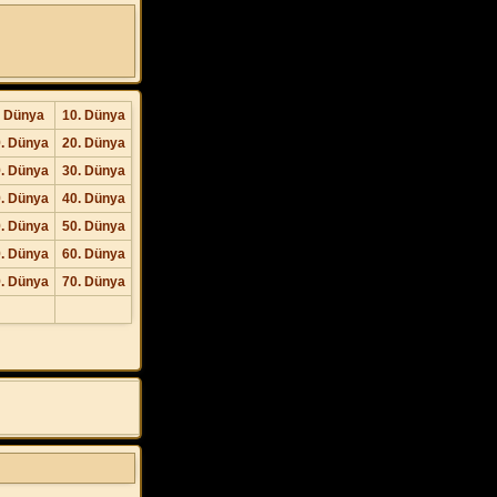
. Dünya
10. Dünya
. Dünya
20. Dünya
. Dünya
30. Dünya
. Dünya
40. Dünya
. Dünya
50. Dünya
. Dünya
60. Dünya
. Dünya
70. Dünya