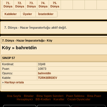
71.
72.
73.
74.
75.
Dünya
Dünya
Dünya
Dünya
Dünya
Kabileler
Üyeler
İstatistikler
7. Dünya - Hazar İmparatorluğu aktif değil.
7. Dünya - Hazar İmparatorluğu - Köy
Köy » bahretdin
SINOP 57
Kordinat:
33|48
Puan:
10873
Oyuncu:
bahretdin
Kabile:
TÜRKBİRDEV
»
Haritayı ortala
Ana Sayfa
|
Binalar
|
Bina Yapım Süreleri
|
Puan Tablosu
|
Bina Puan
Hesaplayıcı
|
BB-Kodları
|
Kurallar
|
Cezalı Oyuncular