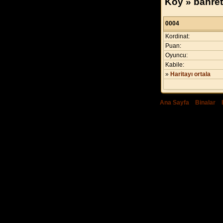
Köy » bahret
0004
Kordinat:
Puan:
Oyuncu:
Kabile:
»
Haritayı ortala
Ana Sayfa
|
Binalar
|