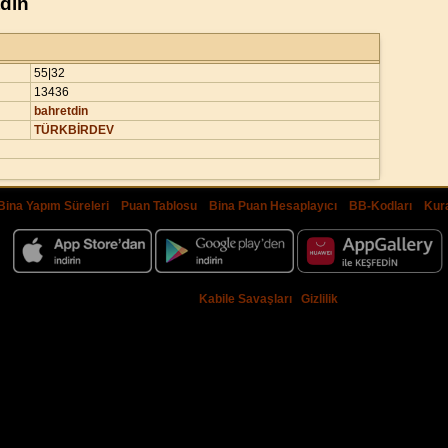
din
55|32
13436
bahretdin
TÜRKBİRDEV
Bina Yapım Süreleri
|
Puan Tablosu
|
Bina Puan Hesaplayıcı
|
BB-Kodları
|
Kura
© 2009 - 2026 -
Kabile Savaşları
|
Gizlilik