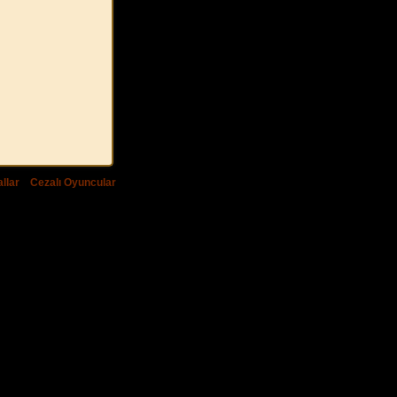
llar
|
Cezalı Oyuncular