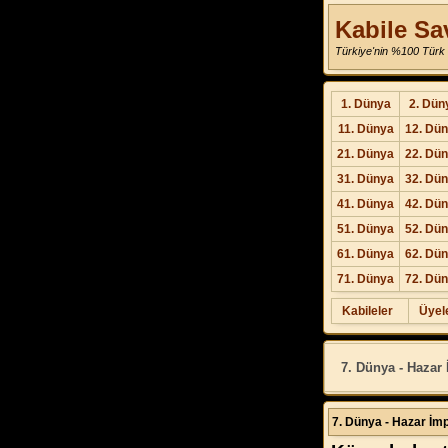
Kabile Sa
Türkiye'nin %100 Türk 
1. Dünya
2. Dün
11. Dünya
12. Dü
21. Dünya
22. Dü
31. Dünya
32. Dü
41. Dünya
42. Dü
51. Dünya
52. Dü
61. Dünya
62. Dü
71. Dünya
72. Dü
Kabileler
Üyel
7. Dünya - Hazar 
7. Dünya - Hazar İm