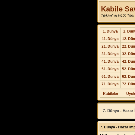
Kabile Sa
Türkiye'nin %100 Türk 
1. Dünya
2. Dün
11. Dünya
12. Dü
21. Dünya
22. Dü
31. Dünya
32. Dü
41. Dünya
42. Dü
51. Dünya
52. Dü
61. Dünya
62. Dü
71. Dünya
72. Dü
Kabileler
Üyel
7. Dünya - Hazar 
7. Dünya - Hazar İm