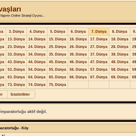
vaşları
Yapımı Online Strateji Oyunu...
ya
3. Dünya
4. Dünya
5. Dünya
6. Dünya
7. Dünya
8. Dünya
9
nya
13. Dünya
14. Dünya
15. Dünya
16. Dünya
17. Dünya
18. Dünya
19
nya
23. Dünya
24. Dünya
25. Dünya
26. Dünya
27. Dünya
28. Dünya
29
nya
33. Dünya
34. Dünya
35. Dünya
36. Dünya
37. Dünya
38. Dünya
39
nya
43. Dünya
44. Dünya
45. Dünya
46. Dünya
47. Dünya
48. Dünya
49
nya
53. Dünya
54. Dünya
55. Dünya
56. Dünya
57. Dünya
58. Dünya
59
nya
63. Dünya
64. Dünya
65. Dünya
66. Dünya
67. Dünya
68. Dünya
69
nya
73. Dünya
74. Dünya
75. Dünya
er
İstatistikler
İmparatorluğu aktif değil.
paratorluğu - Köy