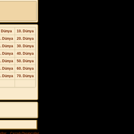
. Dünya
10. Dünya
. Dünya
20. Dünya
. Dünya
30. Dünya
. Dünya
40. Dünya
. Dünya
50. Dünya
. Dünya
60. Dünya
. Dünya
70. Dünya
llar
|
Cezalı Oyuncular