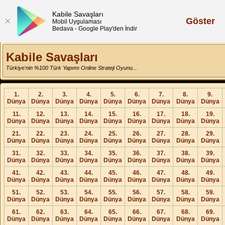
Kabile Savaşları
Göster
Mobil Uygulaması
Bedava - Google Play'den İndir
Kabile Savaşları
Türkiye'nin %100 Türk Yapımı Online Strateji Oyunu...
1.
2.
3.
4.
5.
6.
7.
8.
9.
Dünya
Dünya
Dünya
Dünya
Dünya
Dünya
Dünya
Dünya
Dünya
11.
12.
13.
14.
15.
16.
17.
18.
19.
Dünya
Dünya
Dünya
Dünya
Dünya
Dünya
Dünya
Dünya
Dünya
21.
22.
23.
24.
25.
26.
27.
28.
29.
Dünya
Dünya
Dünya
Dünya
Dünya
Dünya
Dünya
Dünya
Dünya
31.
32.
33.
34.
35.
36.
37.
38.
39.
Dünya
Dünya
Dünya
Dünya
Dünya
Dünya
Dünya
Dünya
Dünya
41.
42.
43.
44.
45.
46.
47.
48.
49.
Dünya
Dünya
Dünya
Dünya
Dünya
Dünya
Dünya
Dünya
Dünya
51.
52.
53.
54.
55.
56.
57.
58.
59.
Dünya
Dünya
Dünya
Dünya
Dünya
Dünya
Dünya
Dünya
Dünya
61.
62.
63.
64.
65.
66.
67.
68.
69.
Dünya
Dünya
Dünya
Dünya
Dünya
Dünya
Dünya
Dünya
Dünya