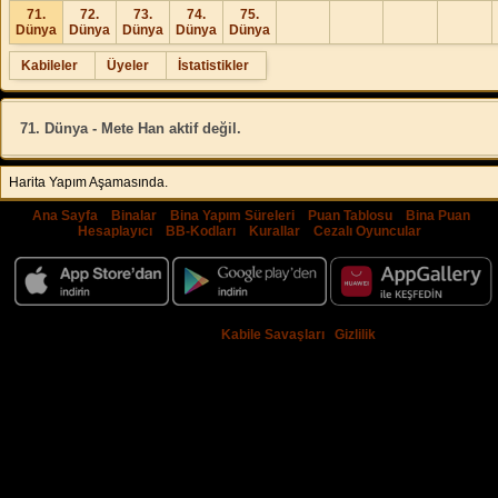
71.
72.
73.
74.
75.
Dünya
Dünya
Dünya
Dünya
Dünya
Kabileler
Üyeler
İstatistikler
71. Dünya - Mete Han aktif değil.
Harita Yapım Aşamasında.
Ana Sayfa
|
Binalar
|
Bina Yapım Süreleri
|
Puan Tablosu
|
Bina Puan
Hesaplayıcı
|
BB-Kodları
|
Kurallar
|
Cezalı Oyuncular
© 2009 - 2026 -
Kabile Savaşları
|
Gizlilik