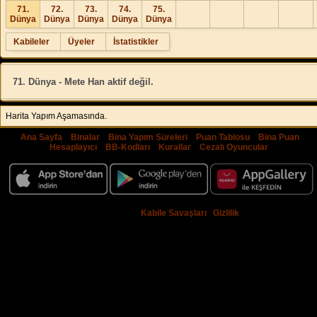
71.
72.
73.
74.
75.
Dünya
Dünya
Dünya
Dünya
Dünya
Kabileler
Üyeler
İstatistikler
71. Dünya - Mete Han aktif değil.
Harita Yapım Aşamasında.
Ana Sayfa
|
Binalar
|
Bina Yapım Süreleri
|
Puan Tablosu
|
Bina Puan
Hesaplayıcı
|
BB-Kodları
|
Kurallar
|
Cezalı Oyuncular
© 2009 - 2026 -
Kabile Savaşları
|
Gizlilik