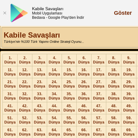
Kabile Savaşları
Göster
Mobil Uygulaması
Bedava - Google Play'den İndir
Kabile Savaşları
Türkiye'nin %100 Türk Yapımı Online Strateji Oyunu...
1.
2.
3.
4.
5.
6.
7.
8.
9.
Dünya
Dünya
Dünya
Dünya
Dünya
Dünya
Dünya
Dünya
Dünya
11.
12.
13.
14.
15.
16.
17.
18.
19.
Dünya
Dünya
Dünya
Dünya
Dünya
Dünya
Dünya
Dünya
Dünya
21.
22.
23.
24.
25.
26.
27.
28.
29.
Dünya
Dünya
Dünya
Dünya
Dünya
Dünya
Dünya
Dünya
Dünya
31.
32.
33.
34.
35.
36.
37.
38.
39.
Dünya
Dünya
Dünya
Dünya
Dünya
Dünya
Dünya
Dünya
Dünya
41.
42.
43.
44.
45.
46.
47.
48.
49.
Dünya
Dünya
Dünya
Dünya
Dünya
Dünya
Dünya
Dünya
Dünya
51.
52.
53.
54.
55.
56.
57.
58.
59.
Dünya
Dünya
Dünya
Dünya
Dünya
Dünya
Dünya
Dünya
Dünya
61.
62.
63.
64.
65.
66.
67.
68.
69.
Dünya
Dünya
Dünya
Dünya
Dünya
Dünya
Dünya
Dünya
Dünya