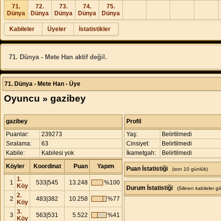
71.
72.
73.
74.
75.
Dünya
Dünya
Dünya
Dünya
Dünya
Kabileler
Üyeler
İstatistikler
71. Dünya - Mete Han aktif değil.
71. Dünya - Mete Han - Üye
Oyuncu » gazibey
gazibey
Profil
Puanlar:
239273
Yaş:
Belirtilmedi
Sıralama:
63
Cinsiyet:
Belirtilmedi
Kabile:
Kabilesi yok
İkametgah:
Belirtilmedi
Köyler
Koordinat
Puan
Yapım
Puan İstatistiği
(son 10 günlük)
1.
1
533|545
13.248
%100
Köy
Durum İstatistiği
(Silinen kabileler 
2.
2
483|382
10.258
%77
Köy
3.
3
563|531
5.522
%41
Köy