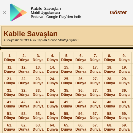
Kabile Savaşları
Göster
Mobil Uygulaması
Bedava - Google Play'den İndir
Kabile Savaşları
Türkiye'nin %100 Türk Yapımı Online Strateji Oyunu...
1.
2.
3.
4.
5.
6.
7.
8.
9.
Dünya
Dünya
Dünya
Dünya
Dünya
Dünya
Dünya
Dünya
Dünya
11.
12.
13.
14.
15.
16.
17.
18.
19.
Dünya
Dünya
Dünya
Dünya
Dünya
Dünya
Dünya
Dünya
Dünya
21.
22.
23.
24.
25.
26.
27.
28.
29.
Dünya
Dünya
Dünya
Dünya
Dünya
Dünya
Dünya
Dünya
Dünya
31.
32.
33.
34.
35.
36.
37.
38.
39.
Dünya
Dünya
Dünya
Dünya
Dünya
Dünya
Dünya
Dünya
Dünya
41.
42.
43.
44.
45.
46.
47.
48.
49.
Dünya
Dünya
Dünya
Dünya
Dünya
Dünya
Dünya
Dünya
Dünya
51.
52.
53.
54.
55.
56.
57.
58.
59.
Dünya
Dünya
Dünya
Dünya
Dünya
Dünya
Dünya
Dünya
Dünya
61.
62.
63.
64.
65.
66.
67.
68.
69.
Dünya
Dünya
Dünya
Dünya
Dünya
Dünya
Dünya
Dünya
Dünya