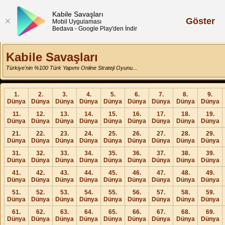
Kabile Savaşları
Göster
Mobil Uygulaması
Bedava - Google Play'den İndir
Kabile Savaşları
Türkiye'nin %100 Türk Yapımı Online Strateji Oyunu...
1.
2.
3.
4.
5.
6.
7.
8.
9.
Dünya
Dünya
Dünya
Dünya
Dünya
Dünya
Dünya
Dünya
Dünya
11.
12.
13.
14.
15.
16.
17.
18.
19.
Dünya
Dünya
Dünya
Dünya
Dünya
Dünya
Dünya
Dünya
Dünya
21.
22.
23.
24.
25.
26.
27.
28.
29.
Dünya
Dünya
Dünya
Dünya
Dünya
Dünya
Dünya
Dünya
Dünya
31.
32.
33.
34.
35.
36.
37.
38.
39.
Dünya
Dünya
Dünya
Dünya
Dünya
Dünya
Dünya
Dünya
Dünya
41.
42.
43.
44.
45.
46.
47.
48.
49.
Dünya
Dünya
Dünya
Dünya
Dünya
Dünya
Dünya
Dünya
Dünya
51.
52.
53.
54.
55.
56.
57.
58.
59.
Dünya
Dünya
Dünya
Dünya
Dünya
Dünya
Dünya
Dünya
Dünya
61.
62.
63.
64.
65.
66.
67.
68.
69.
Dünya
Dünya
Dünya
Dünya
Dünya
Dünya
Dünya
Dünya
Dünya