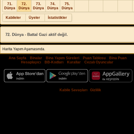
71.
72.
73.
74.
75.
Dünya
Dünya
Dünya
Dünya
Dünya
Kabileler
Üyeler
İstatistikler
72. Dünya - Battal Gazi aktif değil.
Harita Yapım Aşamasında.
Ana Sayfa
|
Binalar
|
Bina Yapım Süreleri
|
Puan Tablosu
|
Bina Puan
Hesaplayıcı
|
BB-Kodları
|
Kurallar
|
Cezalı Oyuncular
© 2009 - 2026 -
Kabile Savaşları
|
Gizlilik