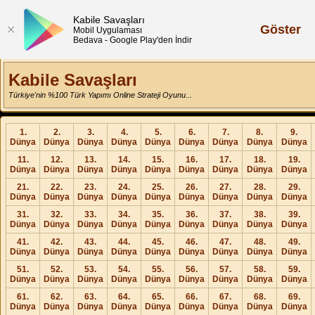
Kabile Savaşları
Göster
Mobil Uygulaması
Bedava - Google Play'den İndir
Kabile Savaşları
Türkiye'nin %100 Türk Yapımı Online Strateji Oyunu...
1.
2.
3.
4.
5.
6.
7.
8.
9.
Dünya
Dünya
Dünya
Dünya
Dünya
Dünya
Dünya
Dünya
Dünya
11.
12.
13.
14.
15.
16.
17.
18.
19.
Dünya
Dünya
Dünya
Dünya
Dünya
Dünya
Dünya
Dünya
Dünya
21.
22.
23.
24.
25.
26.
27.
28.
29.
Dünya
Dünya
Dünya
Dünya
Dünya
Dünya
Dünya
Dünya
Dünya
31.
32.
33.
34.
35.
36.
37.
38.
39.
Dünya
Dünya
Dünya
Dünya
Dünya
Dünya
Dünya
Dünya
Dünya
41.
42.
43.
44.
45.
46.
47.
48.
49.
Dünya
Dünya
Dünya
Dünya
Dünya
Dünya
Dünya
Dünya
Dünya
51.
52.
53.
54.
55.
56.
57.
58.
59.
Dünya
Dünya
Dünya
Dünya
Dünya
Dünya
Dünya
Dünya
Dünya
61.
62.
63.
64.
65.
66.
67.
68.
69.
Dünya
Dünya
Dünya
Dünya
Dünya
Dünya
Dünya
Dünya
Dünya