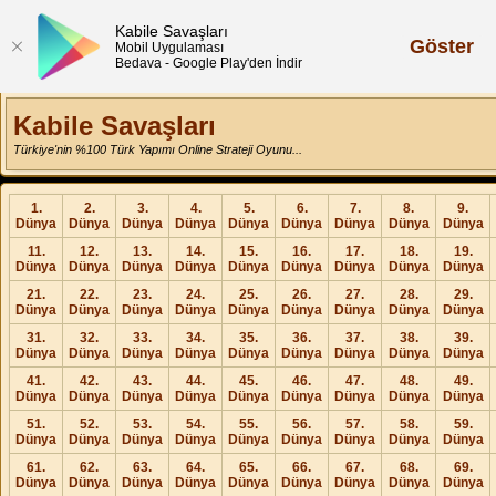
Kabile Savaşları
Göster
Mobil Uygulaması
Bedava - Google Play'den İndir
Kabile Savaşları
Türkiye'nin %100 Türk Yapımı Online Strateji Oyunu...
1.
2.
3.
4.
5.
6.
7.
8.
9.
Dünya
Dünya
Dünya
Dünya
Dünya
Dünya
Dünya
Dünya
Dünya
11.
12.
13.
14.
15.
16.
17.
18.
19.
Dünya
Dünya
Dünya
Dünya
Dünya
Dünya
Dünya
Dünya
Dünya
21.
22.
23.
24.
25.
26.
27.
28.
29.
Dünya
Dünya
Dünya
Dünya
Dünya
Dünya
Dünya
Dünya
Dünya
31.
32.
33.
34.
35.
36.
37.
38.
39.
Dünya
Dünya
Dünya
Dünya
Dünya
Dünya
Dünya
Dünya
Dünya
41.
42.
43.
44.
45.
46.
47.
48.
49.
Dünya
Dünya
Dünya
Dünya
Dünya
Dünya
Dünya
Dünya
Dünya
51.
52.
53.
54.
55.
56.
57.
58.
59.
Dünya
Dünya
Dünya
Dünya
Dünya
Dünya
Dünya
Dünya
Dünya
61.
62.
63.
64.
65.
66.
67.
68.
69.
Dünya
Dünya
Dünya
Dünya
Dünya
Dünya
Dünya
Dünya
Dünya