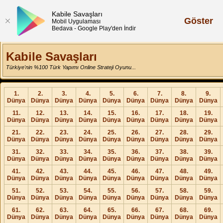
Kabile Savaşları
Göster
Mobil Uygulaması
Bedava - Google Play'den İndir
Kabile Savaşları
Türkiye'nin %100 Türk Yapımı Online Strateji Oyunu...
1.
2.
3.
4.
5.
6.
7.
8.
9.
Dünya
Dünya
Dünya
Dünya
Dünya
Dünya
Dünya
Dünya
Dünya
11.
12.
13.
14.
15.
16.
17.
18.
19.
Dünya
Dünya
Dünya
Dünya
Dünya
Dünya
Dünya
Dünya
Dünya
21.
22.
23.
24.
25.
26.
27.
28.
29.
Dünya
Dünya
Dünya
Dünya
Dünya
Dünya
Dünya
Dünya
Dünya
31.
32.
33.
34.
35.
36.
37.
38.
39.
Dünya
Dünya
Dünya
Dünya
Dünya
Dünya
Dünya
Dünya
Dünya
41.
42.
43.
44.
45.
46.
47.
48.
49.
Dünya
Dünya
Dünya
Dünya
Dünya
Dünya
Dünya
Dünya
Dünya
51.
52.
53.
54.
55.
56.
57.
58.
59.
Dünya
Dünya
Dünya
Dünya
Dünya
Dünya
Dünya
Dünya
Dünya
61.
62.
63.
64.
65.
66.
67.
68.
69.
Dünya
Dünya
Dünya
Dünya
Dünya
Dünya
Dünya
Dünya
Dünya