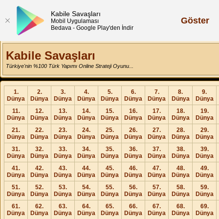
Kabile Savaşları
Göster
Mobil Uygulaması
Bedava - Google Play'den İndir
Kabile Savaşları
Türkiye'nin %100 Türk Yapımı Online Strateji Oyunu...
1.
2.
3.
4.
5.
6.
7.
8.
9.
Dünya
Dünya
Dünya
Dünya
Dünya
Dünya
Dünya
Dünya
Dünya
11.
12.
13.
14.
15.
16.
17.
18.
19.
Dünya
Dünya
Dünya
Dünya
Dünya
Dünya
Dünya
Dünya
Dünya
21.
22.
23.
24.
25.
26.
27.
28.
29.
Dünya
Dünya
Dünya
Dünya
Dünya
Dünya
Dünya
Dünya
Dünya
31.
32.
33.
34.
35.
36.
37.
38.
39.
Dünya
Dünya
Dünya
Dünya
Dünya
Dünya
Dünya
Dünya
Dünya
41.
42.
43.
44.
45.
46.
47.
48.
49.
Dünya
Dünya
Dünya
Dünya
Dünya
Dünya
Dünya
Dünya
Dünya
51.
52.
53.
54.
55.
56.
57.
58.
59.
Dünya
Dünya
Dünya
Dünya
Dünya
Dünya
Dünya
Dünya
Dünya
61.
62.
63.
64.
65.
66.
67.
68.
69.
Dünya
Dünya
Dünya
Dünya
Dünya
Dünya
Dünya
Dünya
Dünya