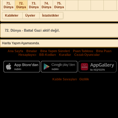
71.
72.
73.
74.
75.
Dünya
Dünya
Dünya
Dünya
Dünya
Kabileler
Üyeler
İstatistikler
72. Dünya - Battal Gazi aktif değil.
Harita Yapım Aşamasında.
Ana Sayfa
|
Binalar
|
Bina Yapım Süreleri
|
Puan Tablosu
|
Bina Puan
Hesaplayıcı
|
BB-Kodları
|
Kurallar
|
Cezalı Oyuncular
© 2009 - 2026 -
Kabile Savaşları
|
Gizlilik