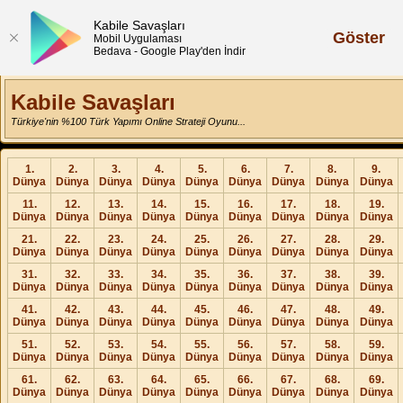
Kabile Savaşları
Göster
Mobil Uygulaması
Bedava - Google Play'den İndir
Kabile Savaşları
Türkiye'nin %100 Türk Yapımı Online Strateji Oyunu...
1.
2.
3.
4.
5.
6.
7.
8.
9.
Dünya
Dünya
Dünya
Dünya
Dünya
Dünya
Dünya
Dünya
Dünya
11.
12.
13.
14.
15.
16.
17.
18.
19.
Dünya
Dünya
Dünya
Dünya
Dünya
Dünya
Dünya
Dünya
Dünya
21.
22.
23.
24.
25.
26.
27.
28.
29.
Dünya
Dünya
Dünya
Dünya
Dünya
Dünya
Dünya
Dünya
Dünya
31.
32.
33.
34.
35.
36.
37.
38.
39.
Dünya
Dünya
Dünya
Dünya
Dünya
Dünya
Dünya
Dünya
Dünya
41.
42.
43.
44.
45.
46.
47.
48.
49.
Dünya
Dünya
Dünya
Dünya
Dünya
Dünya
Dünya
Dünya
Dünya
51.
52.
53.
54.
55.
56.
57.
58.
59.
Dünya
Dünya
Dünya
Dünya
Dünya
Dünya
Dünya
Dünya
Dünya
61.
62.
63.
64.
65.
66.
67.
68.
69.
Dünya
Dünya
Dünya
Dünya
Dünya
Dünya
Dünya
Dünya
Dünya