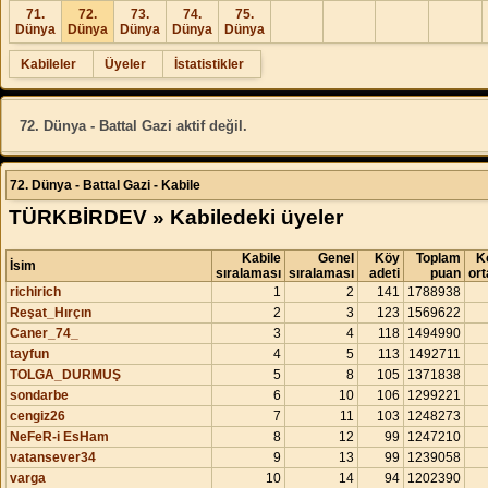
71.
72.
73.
74.
75.
Dünya
Dünya
Dünya
Dünya
Dünya
Kabileler
Üyeler
İstatistikler
72. Dünya - Battal Gazi aktif değil.
72. Dünya - Battal Gazi - Kabile
TÜRKBİRDEV » Kabiledeki üyeler
Kabile
Genel
Köy
Toplam
K
İsim
sıralaması
sıralaması
adeti
puan
or
richirich
1
2
141
1788938
Reşat_Hırçın
2
3
123
1569622
Caner_74_
3
4
118
1494990
tayfun
4
5
113
1492711
TOLGA_DURMUŞ
5
8
105
1371838
sondarbe
6
10
106
1299221
cengiz26
7
11
103
1248273
NeFeR-i EsHam
8
12
99
1247210
vatansever34
9
13
99
1239058
varga
10
14
94
1202390