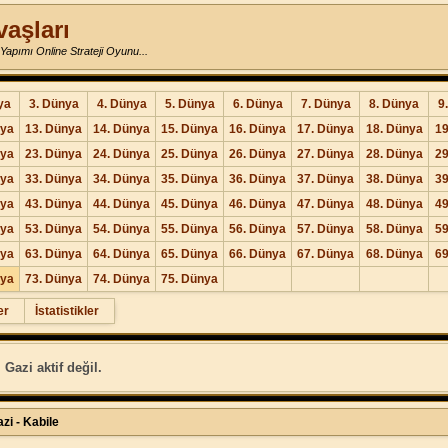
vaşları
Yapımı Online Strateji Oyunu...
ya
3. Dünya
4. Dünya
5. Dünya
6. Dünya
7. Dünya
8. Dünya
9
nya
13. Dünya
14. Dünya
15. Dünya
16. Dünya
17. Dünya
18. Dünya
19
nya
23. Dünya
24. Dünya
25. Dünya
26. Dünya
27. Dünya
28. Dünya
29
nya
33. Dünya
34. Dünya
35. Dünya
36. Dünya
37. Dünya
38. Dünya
39
nya
43. Dünya
44. Dünya
45. Dünya
46. Dünya
47. Dünya
48. Dünya
49
nya
53. Dünya
54. Dünya
55. Dünya
56. Dünya
57. Dünya
58. Dünya
59
nya
63. Dünya
64. Dünya
65. Dünya
66. Dünya
67. Dünya
68. Dünya
69
nya
73. Dünya
74. Dünya
75. Dünya
er
İstatistikler
 Gazi aktif değil.
zi - Kabile