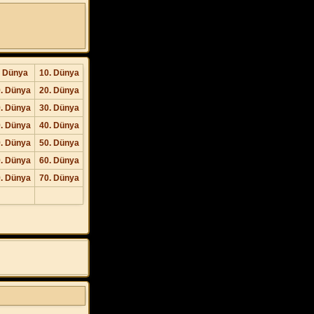
. Dünya
10. Dünya
. Dünya
20. Dünya
. Dünya
30. Dünya
. Dünya
40. Dünya
. Dünya
50. Dünya
. Dünya
60. Dünya
. Dünya
70. Dünya