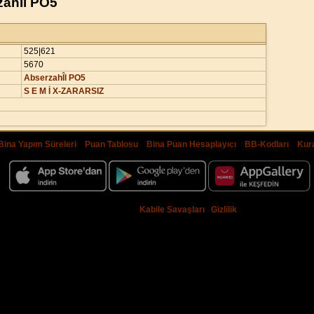
zahÎl PO5
525|621
5670
AbserzahÎl PO5
S E M İ X-ZARARSIZ
Bina Yapım Süreleri
|
Puan Tablosu
|
Bina Puan Hesaplayıcı
|
BB-Kodları
|
Kura
© 2009 - 2026 -
Kabile Savaşları
|
Gizlilik