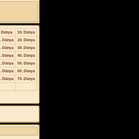
. Dünya
10. Dünya
. Dünya
20. Dünya
. Dünya
30. Dünya
. Dünya
40. Dünya
. Dünya
50. Dünya
. Dünya
60. Dünya
. Dünya
70. Dünya