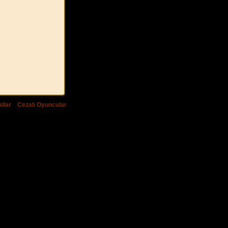
llar
|
Cezalı Oyuncular