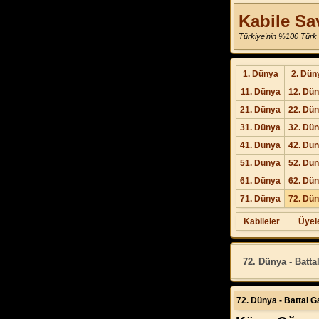
Kabile Sa
Türkiye'nin %100 Türk 
1. Dünya
2. Dün
11. Dünya
12. Dü
21. Dünya
22. Dü
31. Dünya
32. Dü
41. Dünya
42. Dü
51. Dünya
52. Dü
61. Dünya
62. Dü
71. Dünya
72. Dü
Kabileler
Üyel
72. Dünya - Battal
72. Dünya - Battal G