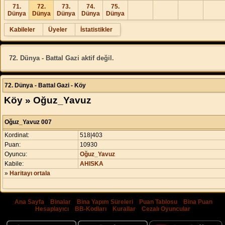
71.
72.
73.
74.
75.
Dünya
Dünya
Dünya
Dünya
Dünya
Kabileler
Üyeler
İstatistikler
72. Dünya - Battal Gazi aktif değil.
72. Dünya - Battal Gazi - Köy
Köy » Oğuz_Yavuz
Oğuz_Yavuz 007
Kordinat:
518|403
Puan:
10930
Oyuncu:
Oğuz_Yavuz
Kabile:
AHISKA
»
Haritayı ortala
Ana Sayfa
|
Binalar
|
Bina Yapım Süreleri
|
Puan Tablosu
|
Bina Puan
Hesaplayıcı
|
BB-Kodları
|
Kurallar
|
Cezalı Oyuncular