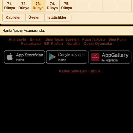
71.
72.
73.
74.
75.
Dünya
Dünya
Dünya
Dünya
Dünya
Kabileler
Üyeler
İstatistikler
Harita Yapım Aşamasında.
Ana Sayfa
|
Binalar
|
Bina Yapım Süreleri
|
Puan Tablosu
|
Bina Puan
Hesaplayıcı
|
BB-Kodları
|
Kurallar
|
Cezalı Oyuncular
© 2009 - 2026 -
Kabile Savaşları
|
Gizlilik