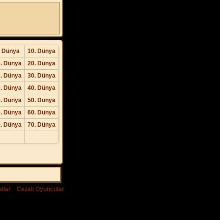
. Dünya
10. Dünya
. Dünya
20. Dünya
. Dünya
30. Dünya
. Dünya
40. Dünya
. Dünya
50. Dünya
. Dünya
60. Dünya
. Dünya
70. Dünya
llar
|
Cezalı Oyuncular