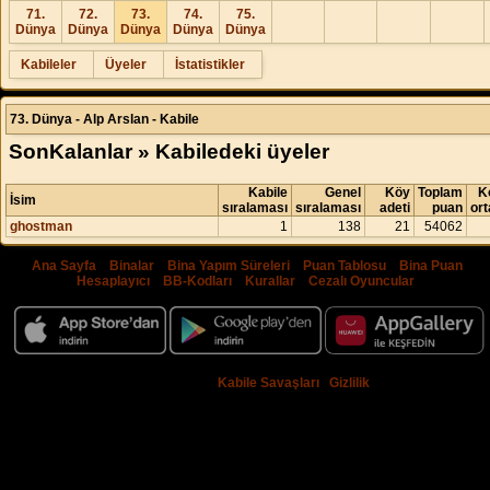
71.
72.
73.
74.
75.
Dünya
Dünya
Dünya
Dünya
Dünya
Kabileler
Üyeler
İstatistikler
73. Dünya - Alp Arslan - Kabile
SonKalanlar » Kabiledeki üyeler
Kabile
Genel
Köy
Toplam
K
İsim
sıralaması
sıralaması
adeti
puan
or
ghostman
1
138
21
54062
Ana Sayfa
|
Binalar
|
Bina Yapım Süreleri
|
Puan Tablosu
|
Bina Puan
Hesaplayıcı
|
BB-Kodları
|
Kurallar
|
Cezalı Oyuncular
© 2009 - 2026 -
Kabile Savaşları
|
Gizlilik