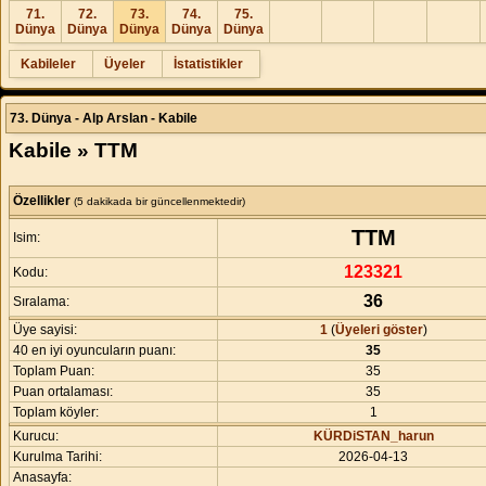
71.
72.
73.
74.
75.
Dünya
Dünya
Dünya
Dünya
Dünya
Kabileler
Üyeler
İstatistikler
73. Dünya - Alp Arslan - Kabile
Kabile » TTM
Özellikler
(5 dakikada bir güncellenmektedir)
TTM
Isim:
123321
Kodu:
36
Sıralama:
Üye sayisi:
1
(
Üyeleri göster
)
40 en iyi oyuncuların puanı:
35
Toplam Puan:
35
Puan ortalaması:
35
Toplam köyler:
1
Kurucu:
KÜRDiSTAN_harun
Kurulma Tarihi:
2026-04-13
Anasayfa: