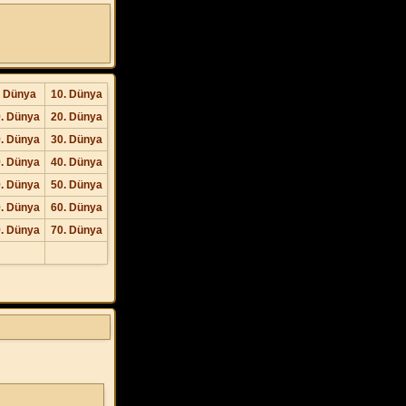
. Dünya
10. Dünya
. Dünya
20. Dünya
. Dünya
30. Dünya
. Dünya
40. Dünya
. Dünya
50. Dünya
. Dünya
60. Dünya
. Dünya
70. Dünya