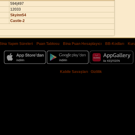
594|497
12033
Skyinn54
Castle-2
Bina Yapım Süreleri
|
Puan Tablosu
|
Bina Puan Hesaplayıcı
|
BB-Kodları
|
Kura
© 2009 - 2026 -
Kabile Savaşları
|
Gizlilik