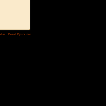
llar
|
Cezalı Oyuncular