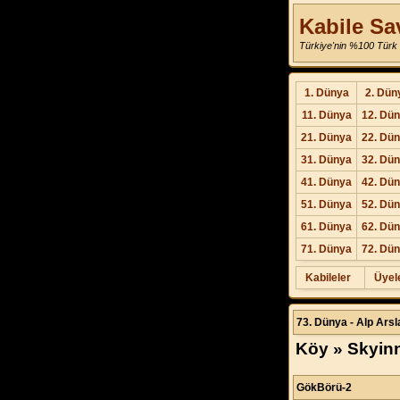
Kabile Sa
Türkiye'nin %100 Türk 
1. Dünya
2. Dün
11. Dünya
12. Dü
21. Dünya
22. Dü
31. Dünya
32. Dü
41. Dünya
42. Dü
51. Dünya
52. Dü
61. Dünya
62. Dü
71. Dünya
72. Dü
Kabileler
Üyel
73. Dünya - Alp Arsl
Köy » Skyin
GökBörü-2