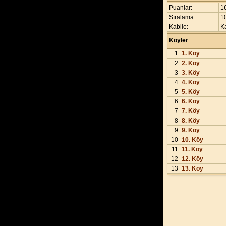
Puanlar:
1
Sıralama:
1
Kabile:
Ka
Köyler
1
1. Köy
2
2. Köy
3
3. Köy
4
4. Köy
5
5. Köy
6
6. Köy
7
7. Köy
8
8. Köy
9
9. Köy
10
10. Köy
11
11. Köy
12
12. Köy
13
13. Köy