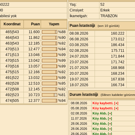
60222
Yaş:
52
00
Cinsiyet:
Erkek
bilesi yok
İkametgah:
TRABZON
Koordinat
Puan
Yapım
Puan İstatistiği
(son 10 günlük)
465|543
11.600
%88
08.08.2026
160.222
464|543
11.862
%90
06.08.2026
173.012
463|543
12.185
%92
03.08.2026
186.434
470|513
12.477
%94
02.08.2026
175.711
471|513
13.046
%99
24.07.2026
171.844
470|515
13.042
%99
23.07.2026
171.742
470|516
13.057
%99
21.07.2026
168.968
475|515
12.166
%92
20.07.2026
168.234
491|522
13.032
%99
19.07.2026
167.838
492|528
12.510
%95
18.07.2026
166.734
472|508
12.145
%92
Durum İstatistiği
492|523
10.723
%81
(Silinen kabileler görünm
474|505
12.377
%94
08.08.2026
Köy kaybetti. [
+
]
05.08.2026
Köy kaybetti. [
+
]
02.08.2026
Köy Aldı. [
+
]
11.07.2026
Köy Aldı. [
+
]
28.06.2026
Köy Aldı. [
+
]
28.06.2026
Köy Aldı. [
+
]
28.06.2026
Köy Aldı. [
+
]