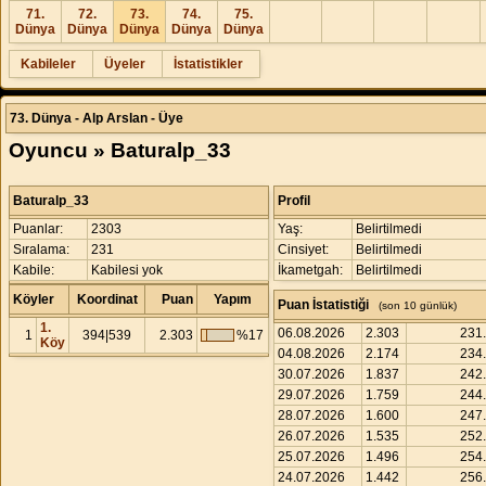
71.
72.
73.
74.
75.
Dünya
Dünya
Dünya
Dünya
Dünya
Kabileler
Üyeler
İstatistikler
73. Dünya - Alp Arslan - Üye
Oyuncu » Baturalp_33
Baturalp_33
Profil
Puanlar:
2303
Yaş:
Belirtilmedi
Sıralama:
231
Cinsiyet:
Belirtilmedi
Kabile:
Kabilesi yok
İkametgah:
Belirtilmedi
Köyler
Koordinat
Puan
Yapım
Puan İstatistiği
(son 10 günlük)
1.
06.08.2026
2.303
231.
1
394|539
2.303
%17
Köy
04.08.2026
2.174
234.
30.07.2026
1.837
242.
29.07.2026
1.759
244.
28.07.2026
1.600
247.
26.07.2026
1.535
252.
25.07.2026
1.496
254.
24.07.2026
1.442
256.