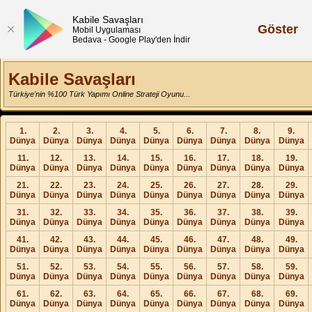
Kabile Savaşları
Göster
Mobil Uygulaması
Bedava - Google Play'den İndir
Kabile Savaşları
Türkiye'nin %100 Türk Yapımı Online Strateji Oyunu...
1.
2.
3.
4.
5.
6.
7.
8.
9.
Dünya
Dünya
Dünya
Dünya
Dünya
Dünya
Dünya
Dünya
Dünya
11.
12.
13.
14.
15.
16.
17.
18.
19.
Dünya
Dünya
Dünya
Dünya
Dünya
Dünya
Dünya
Dünya
Dünya
21.
22.
23.
24.
25.
26.
27.
28.
29.
Dünya
Dünya
Dünya
Dünya
Dünya
Dünya
Dünya
Dünya
Dünya
31.
32.
33.
34.
35.
36.
37.
38.
39.
Dünya
Dünya
Dünya
Dünya
Dünya
Dünya
Dünya
Dünya
Dünya
41.
42.
43.
44.
45.
46.
47.
48.
49.
Dünya
Dünya
Dünya
Dünya
Dünya
Dünya
Dünya
Dünya
Dünya
51.
52.
53.
54.
55.
56.
57.
58.
59.
Dünya
Dünya
Dünya
Dünya
Dünya
Dünya
Dünya
Dünya
Dünya
61.
62.
63.
64.
65.
66.
67.
68.
69.
Dünya
Dünya
Dünya
Dünya
Dünya
Dünya
Dünya
Dünya
Dünya